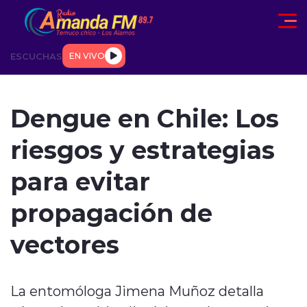
Click acá para ir directamente al contenido
ESCUCHAS
EN VIVO
AD
TENDENCIAS
DEPORTES
INTERNACIONAL
ENTREVIS
Dengue en Chile: Los
riesgos y estrategias
para evitar
propagación de
modo claro
vectores
La entomóloga Jimena Muñoz detalla