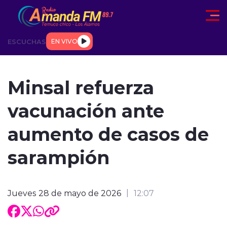
Click acá para ir directamente al contenido
ESCUCHAS
EN VIVO
AD
TENDENCIAS
DEPORTES
INTERNACIONAL
ENTREVIS
Minsal refuerza
vacunación ante
aumento de casos de
sarampión
modo claro
Jueves 28 de mayo de 2026
12:07