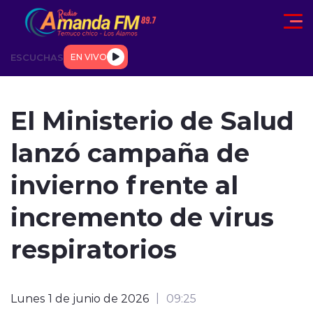
Click acá para ir directamente al contenido
ESCUCHAS
EN VIVO
AD
TENDENCIAS
DEPORTES
INTERNACIONAL
ENTREVIS
El Ministerio de Salud
lanzó campaña de
invierno frente al
incremento de virus
modo claro
respiratorios
Lunes 1 de junio de 2026
09:25