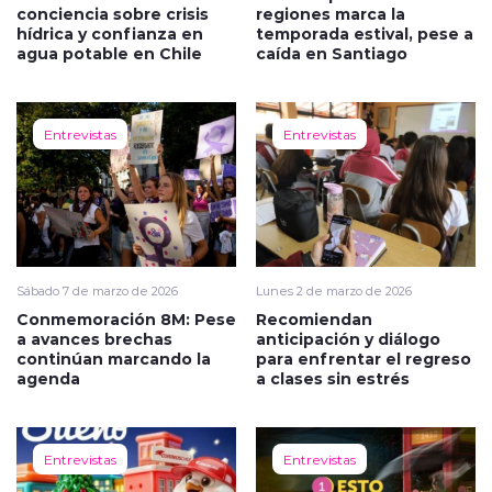
conciencia sobre crisis
regiones marca la
hídrica y confianza en
temporada estival, pese a
agua potable en Chile
caída en Santiago
Entrevistas
Entrevistas
Sábado 7 de marzo de 2026
Lunes 2 de marzo de 2026
Conmemoración 8M: Pese
Recomiendan
a avances brechas
anticipación y diálogo
continúan marcando la
para enfrentar el regreso
agenda
a clases sin estrés
Entrevistas
Entrevistas