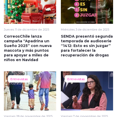
Jueves 11 de diciembre de 2025
Miércoles 3 de diciembre de 2025
CorreosChile lanza
SENDA presentó segunda
campaña “Apadrina un
temporada de audioserie
Sueño 2025” con nueva
“1412: Esto es sin juzgar”
mascota y más puntos
para fortalecer la
para apoyar a miles de
recuperación de drogas
niños en Navidad
Entrevistas
Entrevistas
Viernes 28 de noviembre de 2025
Viernes 7 de noviembre de 2025