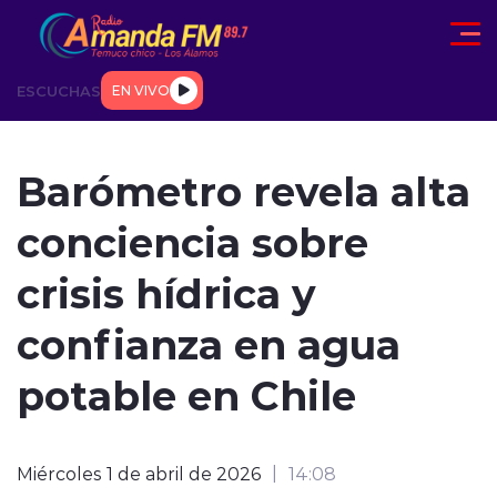
Click acá para ir directamente al contenido
ESCUCHAS
EN VIVO
AD
TENDENCIAS
DEPORTES
INTERNACIONAL
ENTREVIS
Barómetro revela alta
conciencia sobre
crisis hídrica y
confianza en agua
modo claro
potable en Chile
Miércoles 1 de abril de 2026
14:08