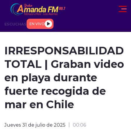
Click acá para ir directamente al contenido
ESCUCHAS
EN VIVO
AD
TENDENCIAS
DEPORTES
INTERNACIONAL
ENTREVIS
IRRESPONSABILIDAD
TOTAL | Graban video
en playa durante
fuerte recogida de
modo claro
mar en Chile
Jueves 31 de julio de 2025
00:06