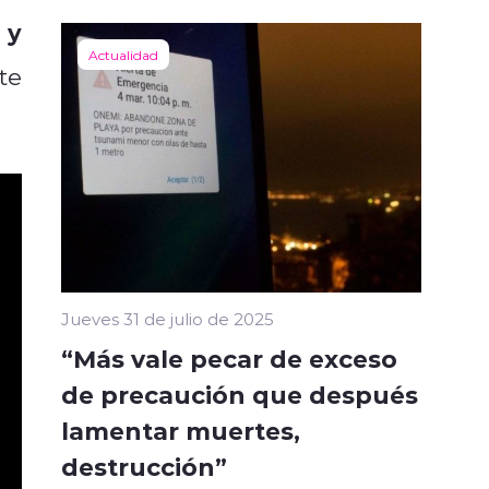
 y
Actualidad
te
Jueves 31 de julio de 2025
“Más vale pecar de exceso
de precaución que después
lamentar muertes,
destrucción”