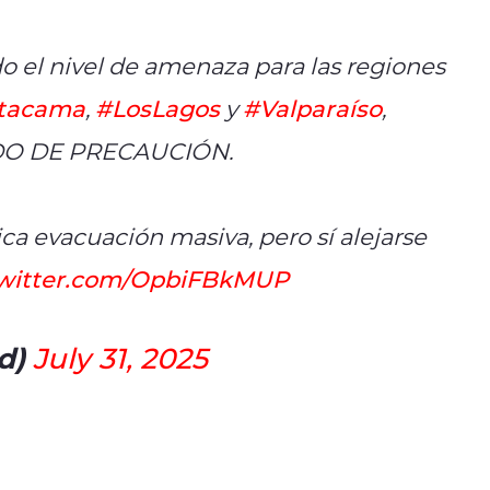
o el nivel de amenaza para las regiones
tacama
,
#LosLagos
y
#Valparaíso
,
ADO DE PRECAUCIÓN.
ca evacuación masiva, pero sí alejarse
twitter.com/OpbiFBkMUP
d)
July 31, 2025