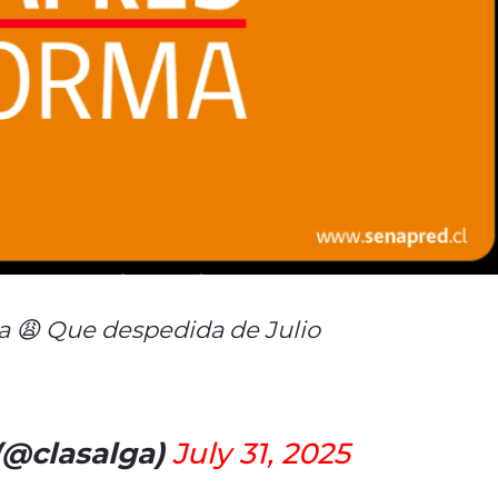
la 😩 Que despedida de Julio
 (@clasalga)
July 31, 2025