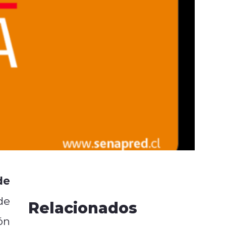
de
de
Relacionados
ón