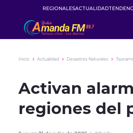
Click acá para ir directamente al contenido
REGIONALES
ACTUALIDAD
TENDENC
Inicio
Actualidad
Desastres Naturales
Tsunami
Activan alarm
regiones del 