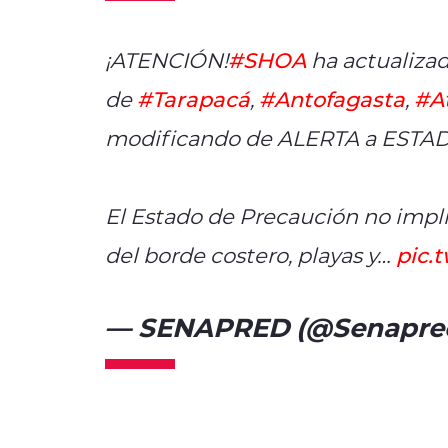
¡ATENCIÓN!
#SHOA
ha actualizad
de
#Tarapacá
,
#Antofagasta
,
#A
modificando de ALERTA a EST
El Estado de Precaución no impli
del borde costero, playas y…
pic.
— SENAPRED (@Senapre