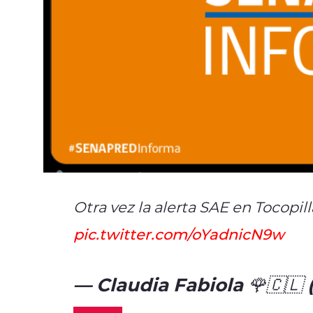
Otra vez la alerta SAE en Tocopil
pic.twitter.com/oYadnicN9w
— Claudia Fabiola 🌹🇨🇱