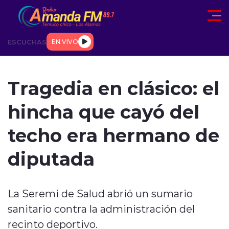
Click acá para ir directamente al contenido
ESCUCHAS
EN VIVO
AD
TENDENCIAS
DEPORTES
INTERNACIONAL
ENTREVIS
Tragedia en clásico: el
hincha que cayó del
techo era hermano de
diputada
modo claro
La Seremi de Salud abrió un sumario
sanitario contra la administración del
recinto deportivo.