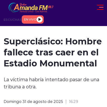
Click acá para ir directamente al contenido
ESCUCHAS
EN VIVO
AD
TENDENCIAS
DEPORTES
INTERNACIONAL
ENTREVIS
Superclásico: Hombre
fallece tras caer en el
Estadio Monumental
modo claro
La víctima habría intentado pasar de una
tribuna a otra.
Domingo 31 de agosto de 2025
16:29