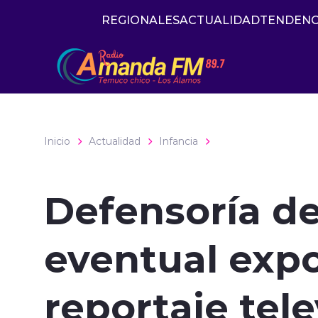
Click acá para ir directamente al contenido
REGIONALES
ACTUALIDAD
TENDENC
Inicio
Actualidad
Infancia
Defensoría de
eventual expo
reportaje tele