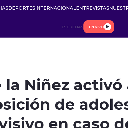
IAS
DEPORTES
INTERNACIONAL
ENTREVISTAS
NUESTR
ESCUCHAS
EN VIVO
 la Niñez activó
sición de adole
visivo en caso d