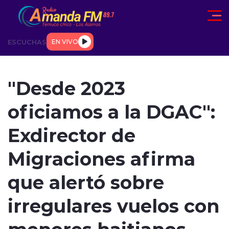
Click acá para ir directamente al contenido
ESCUCHAS
EN VIVO
AD
TENDENCIAS
DEPORTES
INTERNACIONAL
ENTREVIS
"Desde 2023
oficiamos a la DGAC":
Exdirector de
Migraciones afirma
modo claro
que alertó sobre
irregulares vuelos con
menores haitianos