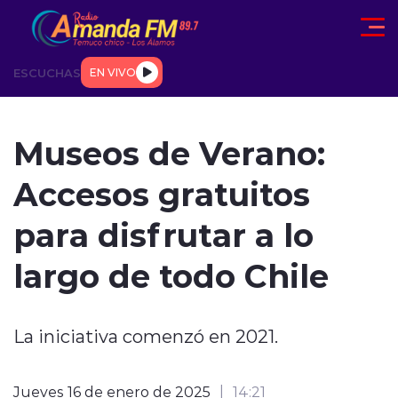
Click acá para ir directamente al contenido
ESCUCHAS
EN VIVO
AD
TENDENCIAS
DEPORTES
INTERNACIONAL
ENTREVIS
Museos de Verano:
Accesos gratuitos
para disfrutar a lo
largo de todo Chile
modo claro
La iniciativa comenzó en 2021.
Jueves 16 de enero de 2025
14:21