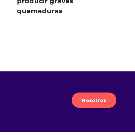
producir graves
quemaduras
Nosotros