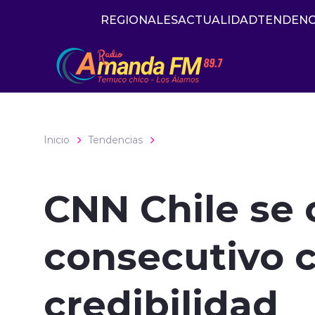
Click acá para ir directamente al contenido
REGIONALES
ACTUALIDAD
TENDENC
Inicio
Tendencias
CNN Chile se 
consecutivo 
credibilidad