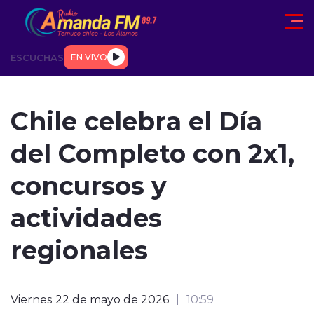
Click acá para ir directamente al contenido
ESCUCHAS
EN VIVO
AD
TENDENCIAS
DEPORTES
INTERNACIONAL
ENTREVIS
Chile celebra el Día
del Completo con 2x1,
concursos y
actividades
modo claro
regionales
Viernes 22 de mayo de 2026
10:59