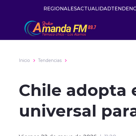
Click acá para ir directamente al contenido
REGIONALES
ACTUALIDAD
TENDENC
Inicio
Tendencias
Chile adopta 
universal par