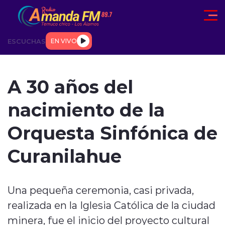
Click acá para ir directamente al contenido
ESCUCHAS
EN VIVO
AD
TENDENCIAS
DEPORTES
INTERNACIONAL
ENTREVIS
A 30 años del
nacimiento de la
Orquesta Sinfónica de
Curanilahue
modo claro
Una pequeña ceremonia, casi privada,
realizada en la Iglesia Católica de la ciudad
minera, fue el inicio del proyecto cultural