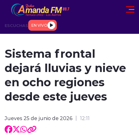
Click acá para ir directamente al contenido
ESCUCHAS
EN VIVO
AD
TENDENCIAS
DEPORTES
INTERNACIONAL
ENTREVIS
Sistema frontal
dejará lluvias y nieve
en ocho regiones
desde este jueves
modo claro
Jueves 25 de junio de 2026
12:11