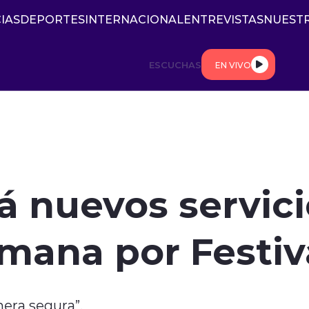
IAS
DEPORTES
INTERNACIONAL
ENTREVISTAS
NUESTR
ESCUCHAS
EN VIVO
á nuevos servici
emana por Festiv
nera segura”.