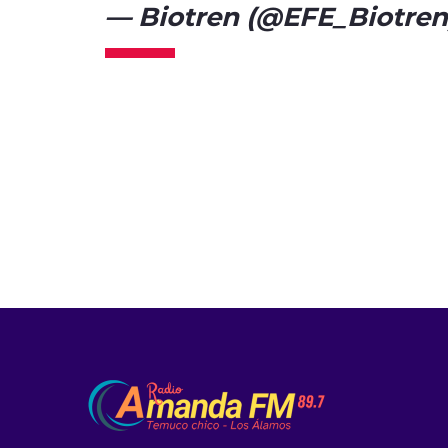
— Biotren (@EFE_Biotre