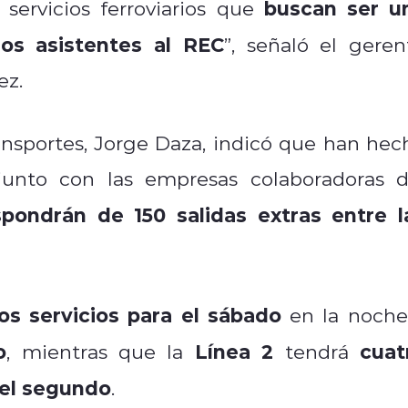
buscan ser u
servicios ferroviarios que
los asistentes al REC
”, señaló el geren
ez.
ransportes, Jorge Daza, indicó que han hec
unto con las empresas colaboradoras d
spondrán de 150 salidas extras entre l
os servicios para el sábado
en la noche
o
Línea 2
cuat
, mientras que la
tendrá
s el segundo
.