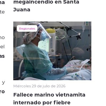
megaincendio en Santa
na
Juana
te
Regionales
ho
el
as
 y
Miércoles 29 de julio de 2026
ro
Fallece marino vietnamita
internado por fiebre