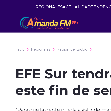
Click acá para ir directamente al contenido
REGIONALES
ACTUALIDAD
TENDENC
Inicio
Regionales
Región del Biobío
EFE Sur tendr
este fin de s
“Para que la gente pueda asistir de ma