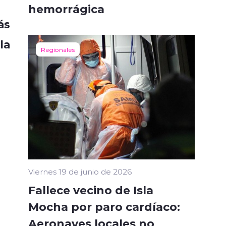
hemorrágica
ás
la
Regionales
Viernes 19 de junio de 2026
Fallece vecino de Isla
Mocha por paro cardíaco:
Aeronaves locales no