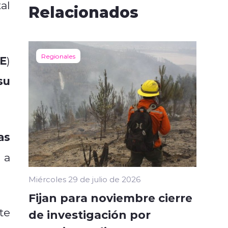
al
Relacionados
Regionales
E
)
su
as
 a
Miércoles 29 de julio de 2026
Fijan para noviembre cierre
te
de investigación por