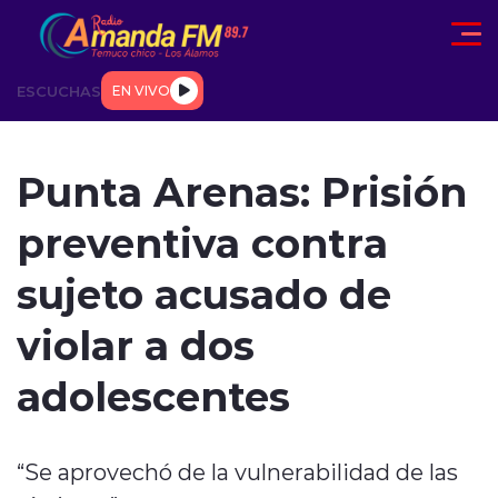
Click acá para ir directamente al contenido
ESCUCHAS
EN VIVO
AD
TENDENCIAS
DEPORTES
INTERNACIONAL
ENTREVIS
Punta Arenas: Prisión
preventiva contra
sujeto acusado de
violar a dos
modo claro
adolescentes
“Se aprovechó de la vulnerabilidad de las