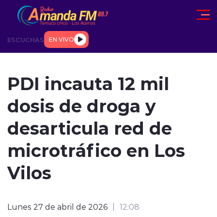
Click acá para ir directamente al contenido
ESCUCHAS
EN VIVO
AD
TENDENCIAS
DEPORTES
INTERNACIONAL
ENTREVIS
PDI incauta 12 mil
dosis de droga y
desarticula red de
microtráfico en Los
modo claro
Vilos
Lunes 27 de abril de 2026
12:08