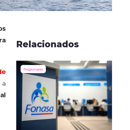
os
ra
Relacionados
Regionales
de
 a
al