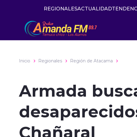
Click acá para ir directamente al contenido
REGIONALES
ACTUALIDAD
TENDENC
Inicio
Regionales
Región de Atacama
Armada busca
desaparecidos
Chañaral