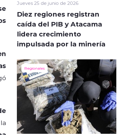
Jueves 25 de junio de 2026
se
Diez regiones registran
os
caída del PIB y Atacama
lidera crecimiento
impulsada por la minería
en
as
Regionales
gó
de
la
na