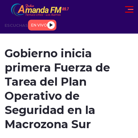
Click acá para ir directamente al contenido
ESCUCHAS
EN VIVO
AD
TENDENCIAS
DEPORTES
INTERNACIONAL
ENTREVIS
Gobierno inicia
primera Fuerza de
Tarea del Plan
Operativo de
modo claro
Seguridad en la
Macrozona Sur