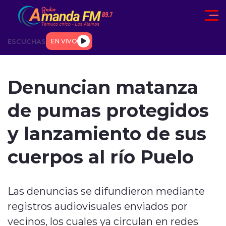
Click acá para ir directamente al contenido
ESCUCHAS
EN VIVO
AD
TENDENCIAS
DEPORTES
INTERNACIONAL
ENTREVIS
Denuncian matanza
de pumas protegidos
y lanzamiento de sus
cuerpos al río Puelo
modo claro
Las denuncias se difundieron mediante
registros audiovisuales enviados por
vecinos, los cuales ya circulan en redes