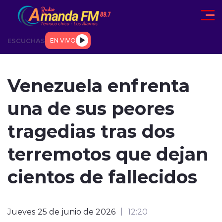
Click acá para ir directamente al contenido
ESCUCHAS
EN VIVO
AD
TENDENCIAS
DEPORTES
INTERNACIONAL
ENTREVIS
Venezuela enfrenta
una de sus peores
tragedias tras dos
terremotos que dejan
modo claro
cientos de fallecidos
Jueves 25 de junio de 2026
12:20