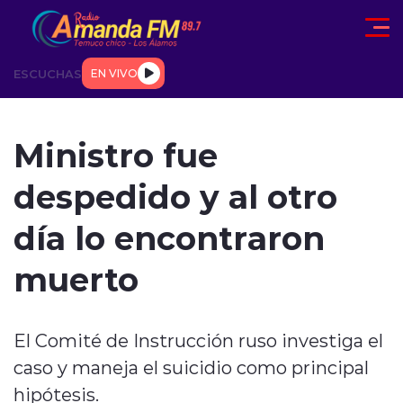
Click acá para ir directamente al contenido
ESCUCHAS
EN VIVO
AD
TENDENCIAS
DEPORTES
INTERNACIONAL
ENTREVIS
Ministro fue
despedido y al otro
día lo encontraron
muerto
modo claro
El Comité de Instrucción ruso investiga el
caso y maneja el suicidio como principal
hipótesis.