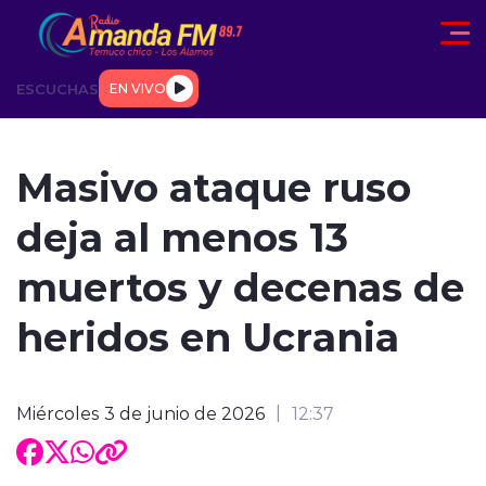
Click acá para ir directamente al contenido
ESCUCHAS
EN VIVO
AD
TENDENCIAS
DEPORTES
INTERNACIONAL
ENTREVIS
Masivo ataque ruso
deja al menos 13
muertos y decenas de
heridos en Ucrania
modo claro
Miércoles 3 de junio de 2026
12:37