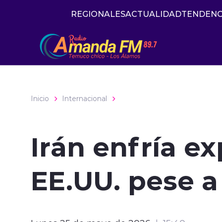
Click acá para ir directamente al contenido
REGIONALES
ACTUALIDAD
TENDENC
Inicio
Internacional
Irán enfría e
EE.UU. pese 