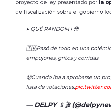
la o
proyecto de ley presentado por
de fiscalización sobre el gobierno loc
▶️ QUÉ RANDOM | ​​​​​​​​​​​​​😳
🇹🇼Pasó de todo en una polémic
empujones, gritos y corridas.
🫢Cuando iba a aprobarse un proy
lista de votaciones.
pic.twitter.
— DELPY 📱🎬 (@delpyne