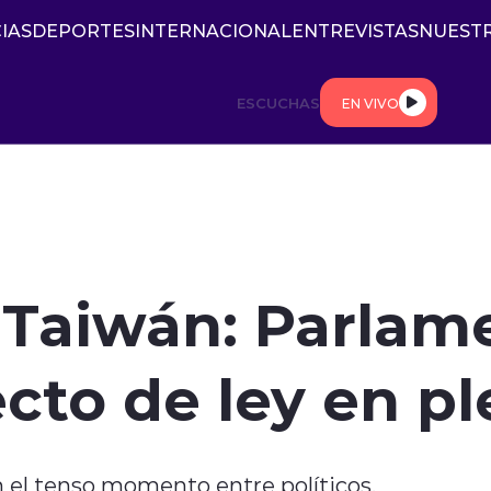
IAS
DEPORTES
INTERNACIONAL
ENTREVISTAS
NUESTR
ESCUCHAS
EN VIVO
Taiwán: Parlame
cto de ley en pl
el tenso momento entre políticos.