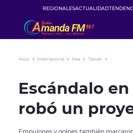
Click acá para ir directamente al contenido
REGIONALES
ACTUALIDAD
TENDENC
Inicio
Internacional
Asia
Taiwán
Escándalo en 
robó un proye
Empujones y golpes también marcaron 