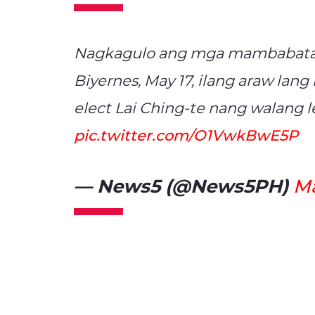
Nagkagulo ang mga mambabatas 
Biyernes, May 17, ilang araw la
elect Lai Ching-te nang walang le
pic.twitter.com/O1VwkBwE5P
— News5 (@News5PH)
Ma