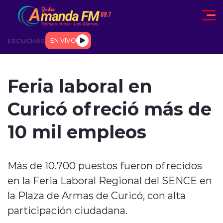
Click acá para ir directamente al contenido
ESCUCHAS
EN VIVO
AD
TENDENCIAS
DEPORTES
INTERNACIONAL
ENTREVIS
Feria laboral en
Curicó ofreció más de
10 mil empleos
modo claro
Más de 10.700 puestos fueron ofrecidos
en la Feria Laboral Regional del SENCE en
la Plaza de Armas de Curicó, con alta
participación ciudadana.