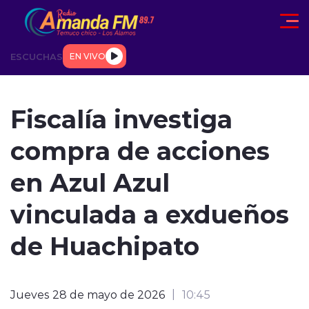
Click acá para ir directamente al contenido
ESCUCHAS
EN VIVO
AD
TENDENCIAS
DEPORTES
INTERNACIONAL
ENTREVIS
Fiscalía investiga
compra de acciones
en Azul Azul
vinculada a exdueños
modo claro
de Huachipato
Jueves 28 de mayo de 2026
10:45