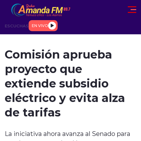
Click acá para ir directamente al contenido
ESCUCHAS
EN VIVO
AD
TENDENCIAS
DEPORTES
INTERNACIONAL
ENTREVIS
Comisión aprueba
proyecto que
extiende subsidio
eléctrico y evita alza
modo claro
de tarifas
La iniciativa ahora avanza al Senado para