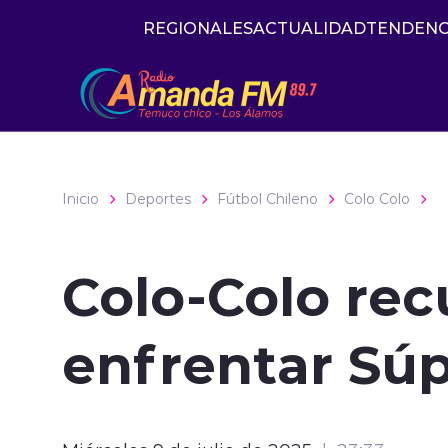
Click acá para ir directamente al contenido
REGIONALES
ACTUALIDAD
TENDENC
Inicio
Deportes
Fútbol Chileno
Colo Colo
Colo-Colo rec
enfrentar Súp