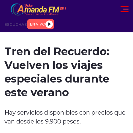
Click acá para ir directamente al contenido
ESCUCHAS
EN VIVO
AD
TENDENCIAS
DEPORTES
INTERNACIONAL
ENTREVIS
Tren del Recuerdo:
Vuelven los viajes
especiales durante
este verano
modo claro
Hay servicios disponibles con precios que
van desde los 9.900 pesos.