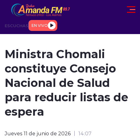
Click acá para ir directamente al contenido
ESCUCHAS
EN VIVO
AD
TENDENCIAS
DEPORTES
INTERNACIONAL
ENTREVIS
Ministra Chomali
constituye Consejo
Nacional de Salud
para reducir listas de
modo claro
espera
Jueves 11 de junio de 2026
14:07