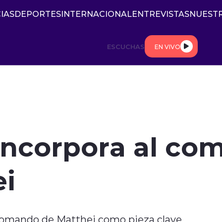
IAS
DEPORTES
INTERNACIONAL
ENTREVISTAS
NUESTR
ESCUCHAS
EN VIVO
 incorpora al c
ei
 comando de Matthei como pieza clave