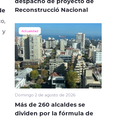
despacho de proyecto de
Reconstrucció Nacional
de
co,
 y
Actualidad
Domingo 2 de agosto de 2026
Más de 260 alcaldes se
dividen por la fórmula de