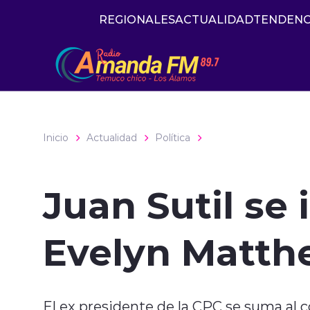
Click acá para ir directamente al contenido
REGIONALES
ACTUALIDAD
TENDENC
Inicio
Actualidad
Política
Juan Sutil se
Evelyn Matth
El ex presidente de la CPC se suma al