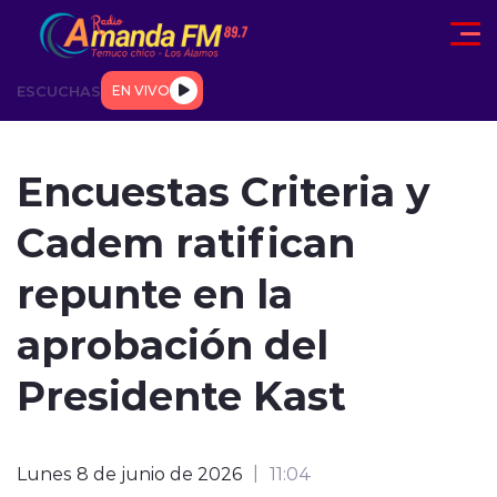
Click acá para ir directamente al contenido
ESCUCHAS
EN VIVO
AD
TENDENCIAS
DEPORTES
INTERNACIONAL
ENTREVIS
Encuestas Criteria y
Cadem ratifican
repunte en la
aprobación del
modo claro
Presidente Kast
Lunes 8 de junio de 2026
11:04