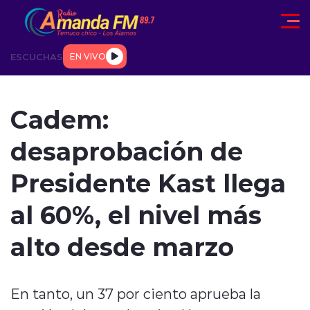
Click acá para ir directamente al contenido
ESCUCHAS
EN VIVO
AD
TENDENCIAS
DEPORTES
INTERNACIONAL
ENTREVIS
Cadem:
desaprobación de
Presidente Kast llega
al 60%, el nivel más
modo claro
alto desde marzo
En tanto, un 37 por ciento aprueba la