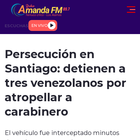
Click acá para ir directamente al contenido
ESCUCHAS
EN VIVO
AD
TENDENCIAS
DEPORTES
INTERNACIONAL
ENTREVIS
Persecución en
Santiago: detienen a
tres venezolanos por
atropellar a
modo claro
carabinero
El vehículo fue interceptado minutos