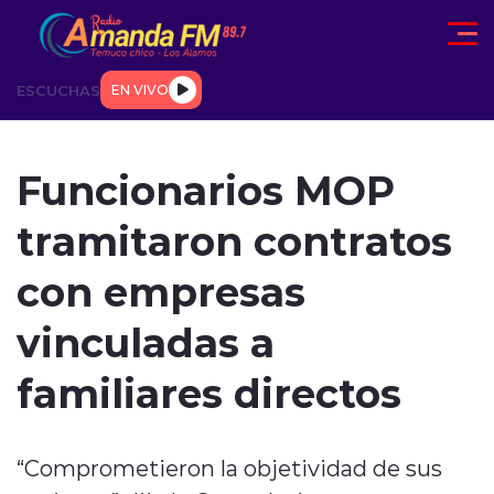
Click acá para ir directamente al contenido
ESCUCHAS
EN VIVO
AD
TENDENCIAS
DEPORTES
INTERNACIONAL
ENTREVIS
Funcionarios MOP
tramitaron contratos
con empresas
vinculadas a
modo claro
familiares directos
“Comprometieron la objetividad de sus