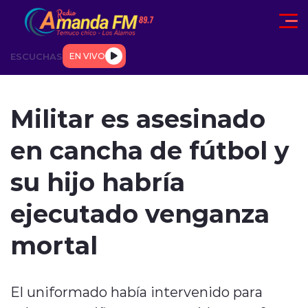
Click acá para ir directamente al contenido
ESCUCHAS
EN VIVO
AD
TENDENCIAS
DEPORTES
INTERNACIONAL
ENTREVIS
Militar es asesinado
en cancha de fútbol y
su hijo habría
ejecutado venganza
modo claro
mortal
El uniformado había intervenido para