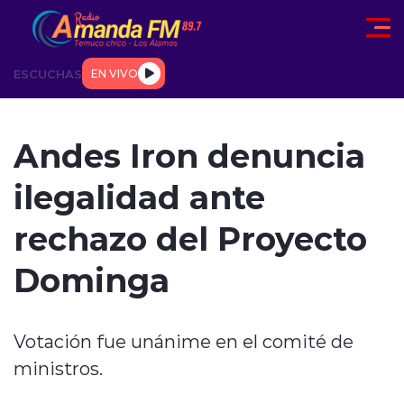
Click acá para ir directamente al contenido
ESCUCHAS
EN VIVO
AD
TENDENCIAS
DEPORTES
INTERNACIONAL
ENTREVIS
Andes Iron denuncia
ilegalidad ante
rechazo del Proyecto
Dominga
modo claro
Votación fue unánime en el comité de
ministros.