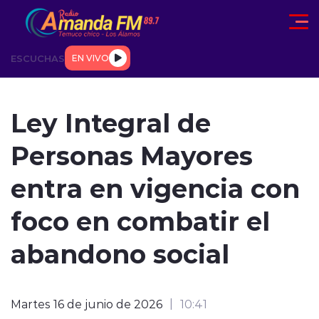
Click acá para ir directamente al contenido
ESCUCHAS
EN VIVO
AD
TENDENCIAS
DEPORTES
INTERNACIONAL
ENTREVIS
Ley Integral de
Personas Mayores
entra en vigencia con
foco en combatir el
modo claro
abandono social
Martes 16 de junio de 2026
10:41