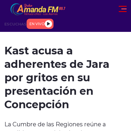
Click acá para ir directamente al contenido
ESCUCHAS
EN VIVO
AD
TENDENCIAS
DEPORTES
INTERNACIONAL
ENTREVIS
Kast acusa a
adherentes de Jara
por gritos en su
presentación en
modo claro
Concepción
La Cumbre de las Regiones reúne a