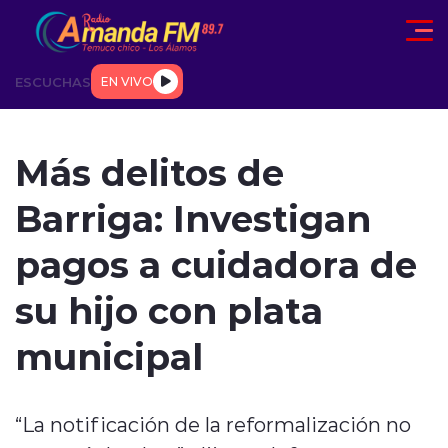
Click acá para ir directamente al contenido
ESCUCHAS
EN VIVO
AD
TENDENCIAS
DEPORTES
INTERNACIONAL
ENTREVIS
Más delitos de
Barriga: Investigan
pagos a cuidadora de
su hijo con plata
modo claro
municipal
“La notificación de la reformalización no