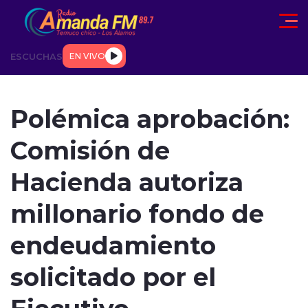
Click acá para ir directamente al contenido
ESCUCHAS
EN VIVO
AD
TENDENCIAS
DEPORTES
INTERNACIONAL
ENTREVIS
Polémica aprobación:
Comisión de
Hacienda autoriza
millonario fondo de
modo claro
endeudamiento
solicitado por el
Ejecutivo.