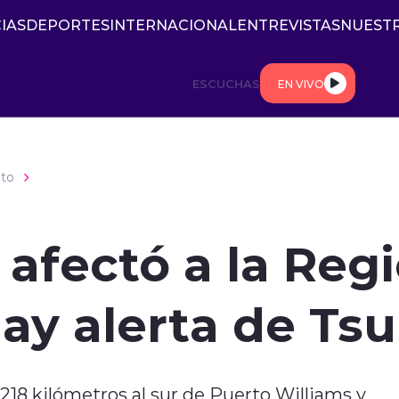
IAS
DEPORTES
INTERNACIONAL
ENTREVISTAS
NUESTR
ESCUCHAS
EN VIVO
to
 afectó a la Reg
ay alerta de Ts
218 kilómetros al sur de Puerto Williams y