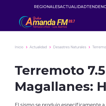
Click acá para ir directamente al contenido
REGIONALES
ACTUALIDAD
TENDENC
Inicio
Actualidad
Desastres Naturales
Terremo
Terremoto 7.5
Magallanes: H
El sismo se produjo específicamente a 