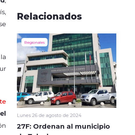
s,
Relacionados
 se
Regionales
 la
ur
te
el
Lunes 26 de agosto de 2024
ón
27F: Ordenan al municipio