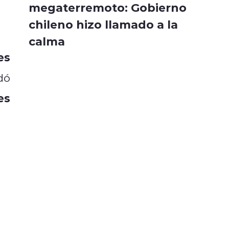
megaterremoto: Gobierno
chileno hizo llamado a la
calma
es
dó
es