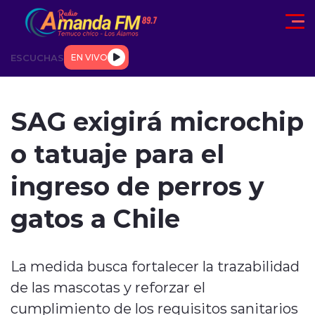
Click acá para ir directamente al contenido
ESCUCHAS
EN VIVO
AD
TENDENCIAS
DEPORTES
INTERNACIONAL
ENTREVIS
SAG exigirá microchip
o tatuaje para el
ingreso de perros y
gatos a Chile
modo claro
La medida busca fortalecer la trazabilidad
de las mascotas y reforzar el
cumplimiento de los requisitos sanitarios