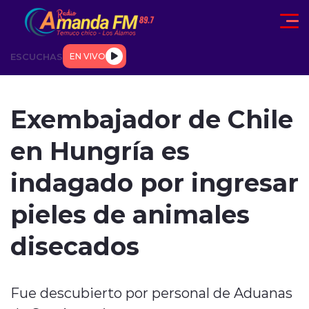
Click acá para ir directamente al contenido
ESCUCHAS
EN VIVO
AD
TENDENCIAS
DEPORTES
INTERNACIONAL
ENTREVIS
Exembajador de Chile
en Hungría es
indagado por ingresar
pieles de animales
modo claro
disecados
Fue descubierto por personal de Aduanas