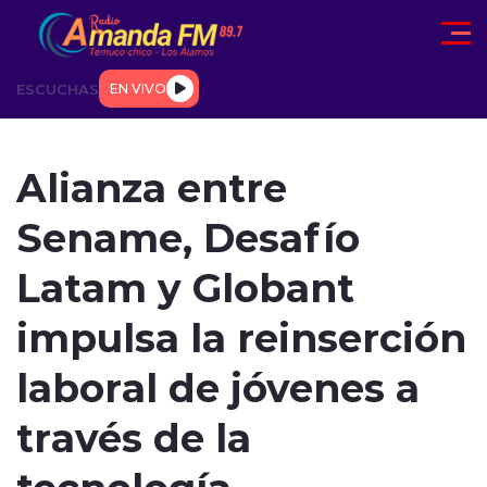
Click acá para ir directamente al contenido
ESCUCHAS
EN VIVO
AD
TENDENCIAS
DEPORTES
INTERNACIONAL
ENTREVIS
Alianza entre
Sename, Desafío
Latam y Globant
impulsa la reinserción
modo claro
laboral de jóvenes a
través de la
tecnología